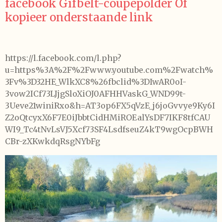
facebook Gifbelt-coupepolder Of
kopieer onderstaande link
https://l.facebook.com/l.php?
u=https%3A%2F%2Fwww.youtube.com%2Fwatch%
3Fv%3D32HE_WlkXC8%26fbclid%3DIwAR0oI-
3vow2ICf73LJjgSloXiOJ0AFHHVaskG_WND99t-
3Ueve21winiRxo&h=AT3op6FX5qVzE_j6joGvvye9Ky6I
Z2oQtcyxX6F7E0iJbbtCidHMiROEalYsDF7IKF8tfCAU
WI9_Tc4tNvLsVJ5Xcf73SF4LsdfseuZ4kT9wgOcpBWH
CBr-zXKwkdqRsgNYbFg