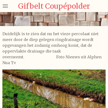
Gifbelt Coupépolder
Ga
direct
naar
de
hoofdinhoud
Duidelijk is te zien dat nu het vieze percolaat niet
meer door de diep gelegen ringdrainage wordt
opgevangen het zodanig omhoog komt, dat de
oppervlakte drainage die taak
overneemt. Foto Nieuws uit Alphen
Nua Tv