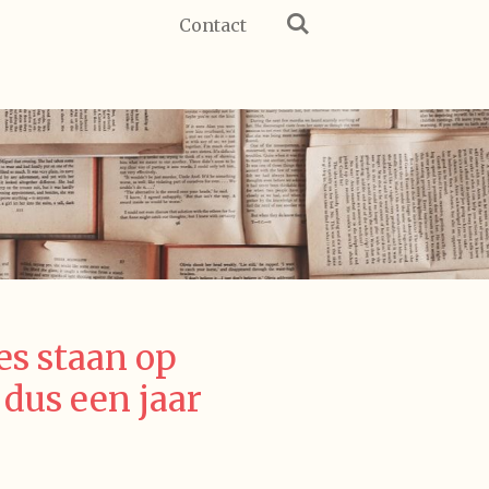
Contact
s staan op
 dus een jaar