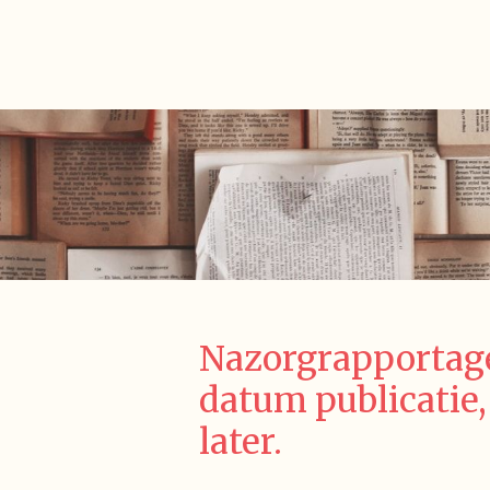
Nazorgrapportage
datum publicatie,
later.