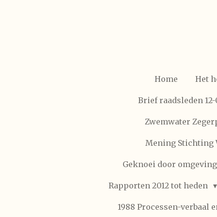
Ga
direct
naar
de
hoofdinhoud
Home
Het h
Brief raadsleden 12
Zwemwater Zegerp
Mening Stichting 
Geknoei door omgeving
Rapporten 2012 tot heden
1988 Processen-verbaal 