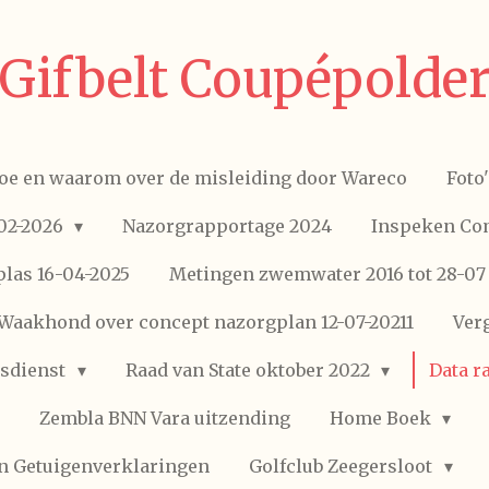
Gifbelt Coupépolde
oe en waarom over de misleiding door Wareco
Foto
-02-2026
Nazorgrapportage 2024
Inspeken Com
las 16-04-2025
Metingen zwemwater 2016 tot 28-07
Waakhond over concept nazorgplan 12-07-20211
Ver
sdienst
Raad van State oktober 2022
Data r
Zembla BNN Vara uitzending
Home Boek
en Getuigenverklaringen
Golfclub Zeegersloot