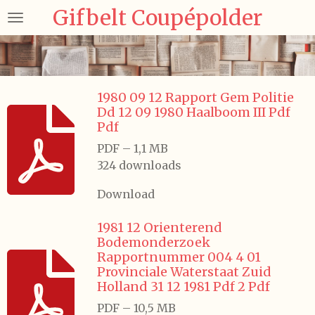
Gifbelt Coupépolder
Ga
direct
naar
de
hoofdinhoud
1980 09 12 Rapport Gem Politie
Dd 12 09 1980 Haalboom III Pdf
Pdf
PDF – 1,1 MB
324 downloads
Download
1981 12 Orienterend
Bodemonderzoek
Rapportnummer 004 4 01
Provinciale Waterstaat Zuid
Holland 31 12 1981 Pdf 2 Pdf
PDF – 10,5 MB